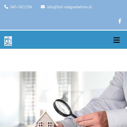

045-5421294

info@hol-vastgoedadvies.nl