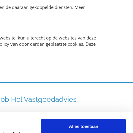
e en de daaraan gekoppelde diensten. Meer
website, kun u terecht op de websites van deze
policy van door derden geplaatste cookies. Deze
ob Hol Vastgoedadvies
045-5421294

Alles toestaan
info@hol-vastgoedadvies.nl