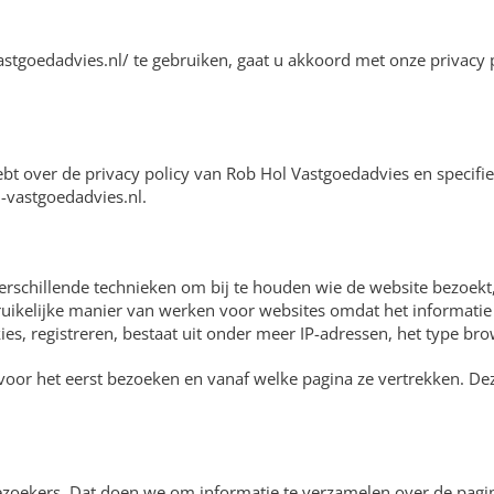
astgoedadvies.nl/ te gebruiken, gaat u akkoord met onze privacy
ebt over de privacy policy van Rob Hol Vastgoedadvies en specifie
-vastgoedadvies.nl.
verschillende technieken om bij te houden wie de website bezoekt
uikelijke manier van werken voor websites omdat het informatie o
ies, registreren, bestaat uit onder meer IP-adressen, het type br
or het eerst bezoeken en vanaf welke pagina ze vertrekken. Dez
 bezoekers. Dat doen we om informatie te verzamelen over de pag